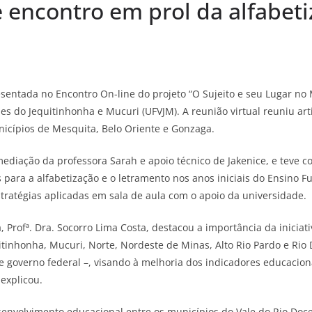
 encontro em prol da alfabeti
presentada no Encontro On-line do projeto “O Sujeito e seu Lugar 
s do Jequitinhonha e Mucuri (UFVJM). A reunião virtual reuniu arti
icípios de Mesquita, Belo Oriente e Gonzaga.
mediação da professora Sarah e apoio técnico de Jakenice, e teve c
s para a alfabetização e o letramento nos anos iniciais do Ensino
stratégias aplicadas em sala de aula com o apoio da universidade.
 Profª. Dra. Socorro Lima Costa, destacou a importância da inici
itinhonha, Mucuri, Norte, Nordeste de Minas, Alto Rio Pardo e Ri
e governo federal –, visando à melhoria dos indicadores educaciona
 explicou.
esenvolvimento educacional entre os municípios do Vale do Rio Doc