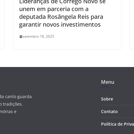
Lideranças de Córrego Novo se
unem em parceria com a
deputada Rosângela Reis para
garantir novos investimentos
setembro 18, 2025
Menu
ada canto guarda
Sobre
 tradições,
mórias e
Contato
Política de Priv