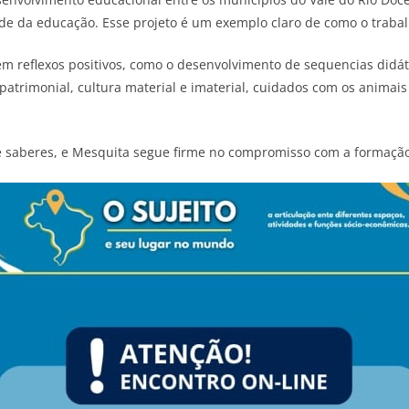
de da educação. Esse projeto é um exemplo claro de como o trabalh
m reflexos positivos, como o desenvolvimento de sequencias didát
atrimonial, cultura material e imaterial, cuidados com os animais 
 saberes, e Mesquita segue firme no compromisso com a formação