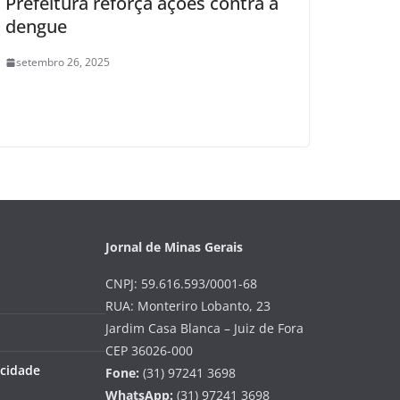
Prefeitura reforça ações contra a
dengue
setembro 26, 2025
Jornal de Minas Gerais
CNPJ: 59.616.593/0001-68
RUA: Monteriro Lobanto, 23
Jardim Casa Blanca – Juiz de Fora
CEP 36026-000
acidade
Fone:
(31) 97241 3698
WhatsApp:
(31) 97241 3698