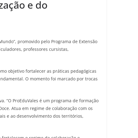
zação e do
no Mundo”, promovido pelo Programa de Extensão
culadores, professores cursistas,
omo objetivo fortalecer as práticas pedagógicas
 Fundamental. O momento foi marcado por trocas
ativa. “O ProEduVales é um programa de formação
o Doce. Atua em regime de colaboração com os
is e ao desenvolvimento dos territórios,
e fortalecem o regime de colaboração e