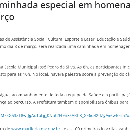
aminhada especial em homena
arço
rias de Assistência Social, Cultura, Esporte e Lazer, Educação e S
óximo dia 8 de março, será realizada uma caminhada em homenag
 Escola Municipal José Pedro da Silva. Às 8h, as participantes in
sto para as 10h. No local, haverá palestra sobre a prevenção do câ
m água, acompanhamento de toda a equipe da Saúde e a participaçã
ça ao percurso. A Prefeitura também disponibilizará ônibus para o
cMKMF5G53ZT8wtJgAo1oLg_0Nut2Ff9nXsARhX_GE6u42dZg/viewform?
ura de
www.marlieria.mg.gov.br
, e as 100 primeiras inscritas gan