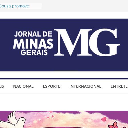
o Souza promove
 longevidade e
ida para idosos
Timóteo prorroga
ções para o 2º Ciclo
a audiências públicas
 Plano Diretor e do
jo Municipal
fixa tese sobre
mendas
impositivas
Timóteo assina
ço para construção
IS
NACIONAL
ESPORTE
INTERNACIONAL
ENTRET
minhada do bairro