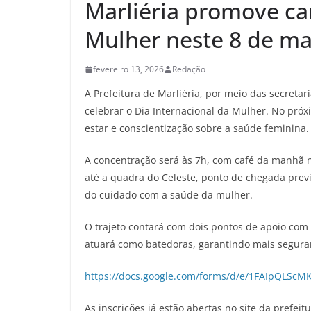
Marliéria promove c
Mulher neste 8 de m
fevereiro 13, 2026
Redação
A Prefeitura de Marliéria, por meio das secreta
celebrar o Dia Internacional da Mulher. No pr
estar e conscientização sobre a saúde feminina.
A concentração será às 7h, com café da manhã na
até a quadra do Celeste, ponto de chegada previ
do cuidado com a saúde da mulher.
O trajeto contará com dois pontos de apoio co
atuará como batedoras, garantindo mais seguran
https://docs.google.com/forms/d/e/1FAIpQLS
As inscrições já estão abertas no site da prefeit