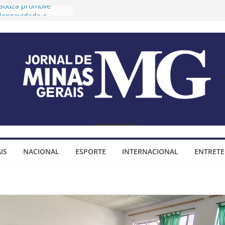
o Souza promove
 longevidade e
ida para idosos
Timóteo prorroga
ções para o 2º Ciclo
a audiências públicas
 Plano Diretor e do
jo Municipal
fixa tese sobre
mendas
impositivas
Timóteo assina
ço para construção
IS
NACIONAL
ESPORTE
INTERNACIONAL
ENTRET
minhada do bairro