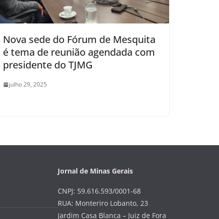
Nova sede do Fórum de Mesquita
é tema de reunião agendada com
presidente do TJMG
julho 29, 2025
Jornal de Minas Gerais
CNPJ: 59.616.593/0001-68
RUA: Monteriro Lobanto, 23
Jardim Casa Blanca – Juiz de Fora