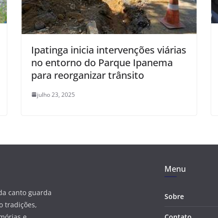
Ipatinga inicia intervenções viárias
no entorno do Parque Ipanema
para reorganizar trânsito
julho 23, 2025
Menu
ada canto guarda
Sobre
 tradições,
mórias e
Contato