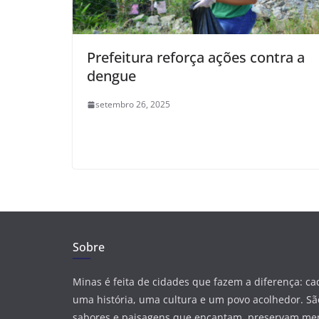
Prefeitura reforça ações contra a
dengue
setembro 26, 2025
Sobre
Minas é feita de cidades que fazem a diferença: c
uma história, uma cultura e um povo acolhedor. São
sabores e paisagens que encantam, preservam me