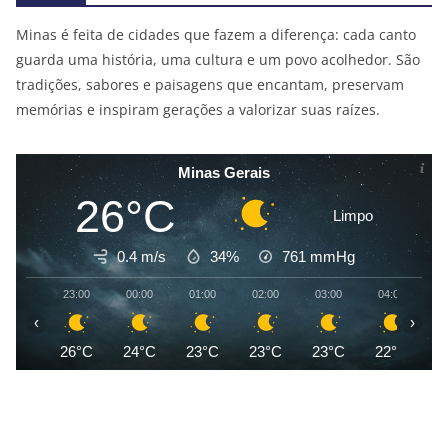
Minas é feita de cidades que fazem a diferença: cada canto
guarda uma história, uma cultura e um povo acolhedor. São
tradições, sabores e paisagens que encantam, preservam
memórias e inspiram gerações a valorizar suas raízes.
Minas Gerais
26°C
Limpo
0.4 m/s
34%
761
mmHg
23:00
00:00
01:00
02:00
03:00
04:00
0
‹
›
26°C
24°C
23°C
23°C
23°C
22°C
2