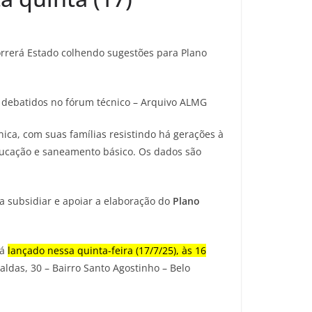
orrerá Estado colhendo sugestões para Plano
s debatidos no fórum técnico – Arquivo ALMG
nica, com suas famílias resistindo há gerações à
ducação e saneamento básico. Os dados são
a subsidiar e apoiar a elaboração do
Plano
rá
lançado nessa quinta-feira (17/7/25), às 16
ldas, 30 – Bairro Santo Agostinho – Belo