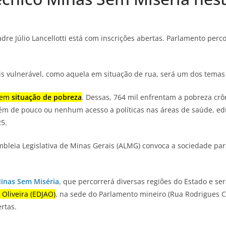
e Júlio Lancellotti está com inscrições abertas. Parlamento perc
is vulnerável, como aquela em situação de rua, será um dos tema
m em
situação de pobreza
. Dessas, 764 mil enfrentam a pobreza crô
lém de pouco ou nenhum acesso a políticas nas áreas de saúde, e
5.
mbleia Legislativa de Minas Gerais (ALMG) convoca a sociedade par
inas Sem Miséria
, que percorrerá diversas regiões do Estado e se
Oliveira (EDJAO)
, na sede do Parlamento mineiro (Rua Rodrigues Ca
rtas.