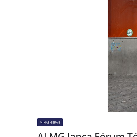
MINAS GERAIS
ALMG lança Fórum Téc