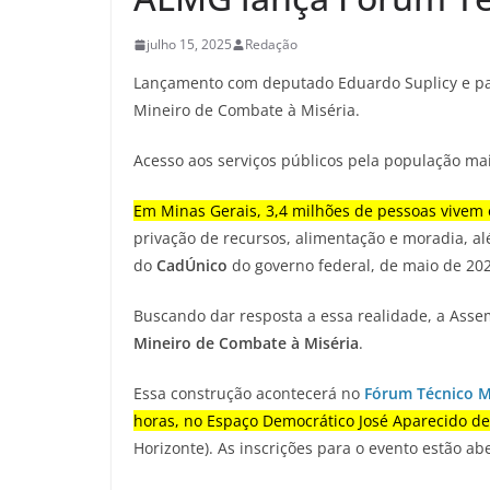
julho 15, 2025
Redação
Lançamento com deputado Eduardo Suplicy e padr
Mineiro de Combate à Miséria.
Acesso aos serviços públicos pela população ma
Em Minas Gerais, 3,4 milhões de pessoas vive
privação de recursos, alimentação e moradia, a
do
CadÚnico
do governo federal, de maio de 202
Buscando dar resposta a essa realidade, a Asse
Mineiro de Combate à Miséria
.
Essa construção acontecerá no
Fórum Técnico M
horas, no Espaço Democrático José Aparecido de 
Horizonte). As inscrições para o evento estão abe