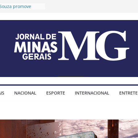
o Souza promove
 longevidade e
ida para idosos
Timóteo prorroga
ções para o 2º Ciclo
a audiências públicas
 Plano Diretor e do
jo Municipal
fixa tese sobre
mendas
impositivas
Timóteo assina
ço para construção
IS
NACIONAL
ESPORTE
INTERNACIONAL
ENTRET
minhada do bairro