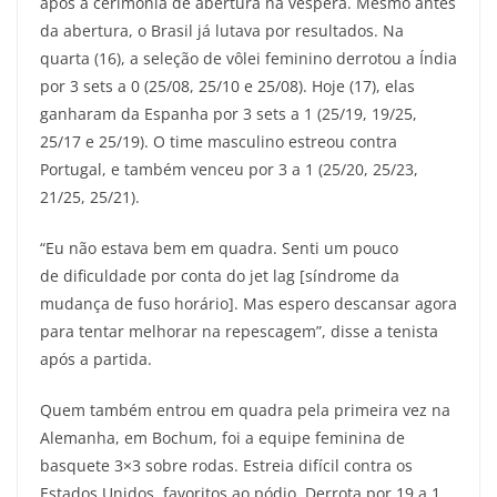
após a cerimônia de abertura na véspera. Mesmo antes
da abertura, o Brasil já lutava por resultados. Na
quarta (16), a seleção de vôlei feminino derrotou a Índia
por 3 sets a 0 (25/08, 25/10 e 25/08). Hoje (17), elas
ganharam da Espanha por 3 sets a 1 (25/19, 19/25,
25/17 e 25/19). O time masculino estreou contra
Portugal, e também venceu por 3 a 1 (25/20, 25/23,
21/25, 25/21).
“Eu não estava bem em quadra. Senti um pouco
de dificuldade por conta do jet lag [síndrome da
mudança de fuso horário]. Mas espero descansar agora
para tentar melhorar na repescagem”, disse a tenista
após a partida.
Quem também entrou em quadra pela primeira vez na
Alemanha, em Bochum, foi a equipe feminina de
basquete 3×3 sobre rodas. Estreia difícil contra os
Estados Unidos, favoritos ao pódio. Derrota por 19 a 1.