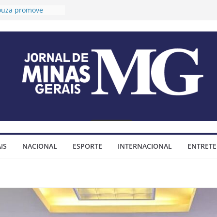
Souza promove
ongevidade e
a para idosos
móteo prorroga
es para o 2º Ciclo
audiências públicas
Plano Diretor e do
 Municipal
xa tese sobre
endas
mpositivas
móteo assina
o para construção
IS
NACIONAL
ESPORTE
INTERNACIONAL
ENTRET
nhada do bairro