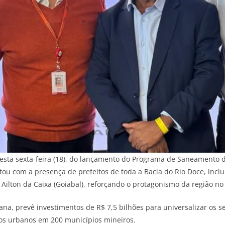
nesta sexta-feira (18), do lançamento do Programa de Saneamento 
tou com a presença de prefeitos de toda a Bacia do Rio Doce, incl
 e Ailton da Caixa (Goiabal), reforçando o protagonismo da região 
a, prevê investimentos de R$ 7,5 bilhões para universalizar os se
dos urbanos em 200 municípios mineiros.