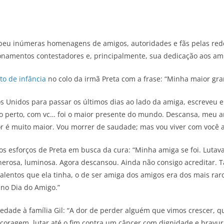
cebeu inúmeras homenagens de amigos, autoridades e fãs pelas red
onamentos contestadores e, principalmente, sua dedicação aos ami
to de infância
no colo da irmã Preta com a frase: “Minha maior gra
os Unidos para passar os últimos dias ao lado da amiga, escreveu
ão perto, com vc… foi o maior presente do mundo. Descansa, meu am
é muito maior. Vou morrer de saudade; mas vou viver com você aq
 esforços de Preta em busca da cura: “Minha amiga se foi. Luta
e, generosa, luminosa. Agora descansou. Ainda não consigo acredita
lentos que ela tinha, o de ser amiga dos amigos era dos mais raros
e no Dia do Amigo.”
iedade à família Gil: “A dor de perder alguém que vimos crescer,
 coragem, lutar até o fim contra um câncer com dignidade e bravu