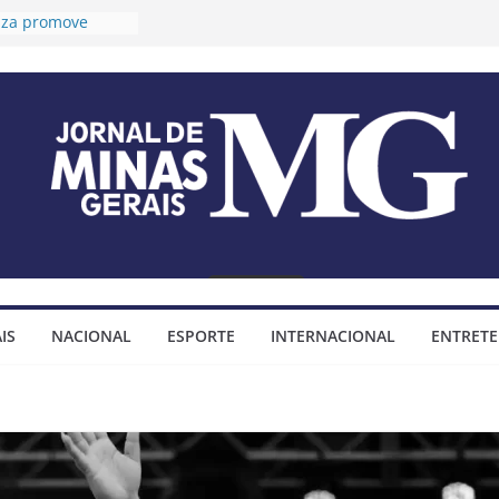
ouza promove
ngevidade e
 para idosos
óteo prorroga
s para o 2º Ciclo
udiências públicas
ano Diretor e do
Municipal
a tese sobre
ndas
ositivas
óteo assina
para construção
IS
NACIONAL
ESPORTE
INTERNACIONAL
ENTRET
hada do bairro