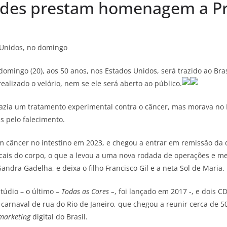
ades prestam homenagem a Pr
 Unidos, no domingo
domingo (20), aos 50 anos, nos Estados Unidos, será trazido ao Br
alizado o velório, nem se ele será aberto ao público.
fazia um tratamento experimental contra o câncer, mas morava no
as pelo falecimento.
m câncer no intestino em 2023, e chegou a entrar em remissão da 
ocais do corpo, o que a levou a uma nova rodada de operações e m
Sandra Gadelha, e deixa o filho Francisco Gil e a neta Sol de Maria.
túdio – o último –
Todas as Cores –
, foi lançado em 2017 -, e dois 
de carnaval de rua do Rio de Janeiro, que chegou a reunir cerca de 
marketing
digital do Brasil.