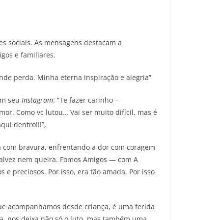
es sociais. As mensagens destacam a
gos e familiares.
nde perda. Minha eterna inspiração e alegria”
 em seu
Instagram
: “Te fazer carinho –
or. Como vc lutou… Vai ser muito difícil, mas é
ui dentro!!!”,
va com bravura, enfrentando a dor com coragem
r. Talvez nem queira. Fomos Amigos — com A
 e preciosos. Por isso, era tão amada. Por isso
 que acompanhamos desde criança, é uma ferida
ra, nos deixa não só o luto, mas também uma