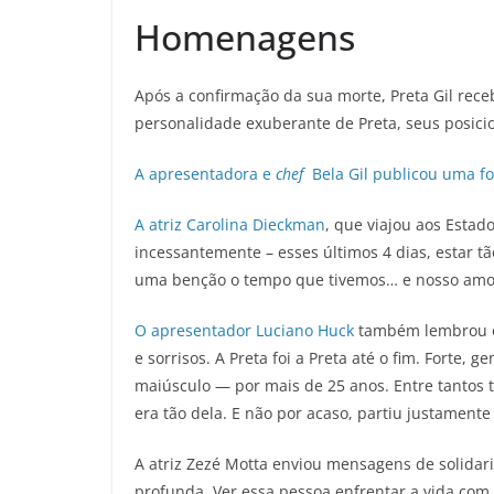
Homenagens
Após a confirmação da sua morte, Preta Gil re
personalidade exuberante de Preta, seus posici
A apresentadora e
chef
Bela Gil publicou uma fo
A atriz Carolina Dieckman
, que viajou aos Estad
incessantemente – esses últimos 4 dias, estar t
uma benção o tempo que tivemos… e nosso amor 
O apresentador Luciano Huck
também lembrou os
e sorrisos. A Preta foi a Preta até o fim. Fort
maiúsculo — por mais de 25 anos. Entre tantos ta
era tão dela. E não por acaso, partiu justament
A atriz Zezé Motta enviou mensagens de solidar
profunda. Ver essa pessoa enfrentar a vida com