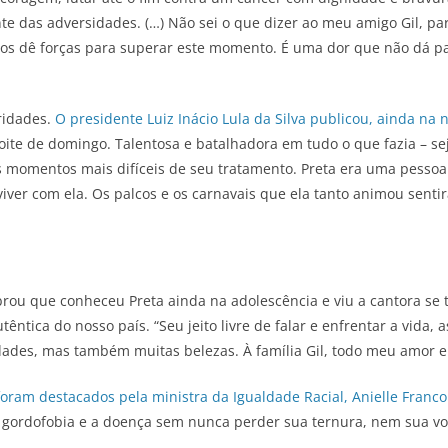
te das adversidades. (…) Não sei o que dizer ao meu amigo Gil, par
 nos dê forças para superar este momento. É uma dor que não dá p
ridades.
O presidente Luiz Inácio Lula da Silva publicou, ainda na 
noite de domingo. Talentosa e batalhadora em tudo o que fazia – se
s momentos mais difíceis de seu tratamento. Preta era uma pesso
iver com ela. Os palcos e os carnavais que ela tanto animou sentir
brou que conheceu Preta ainda na adolescência e viu a cantora se
ntica do nosso país. “Seu jeito livre de falar e enfrentar a vida,
dades, mas também muitas belezas. À família Gil, todo meu amor e 
ram destacados pela ministra da Igualdade Racial, Anielle Franco
gordofobia e a doença sem nunca perder sua ternura, nem sua voz