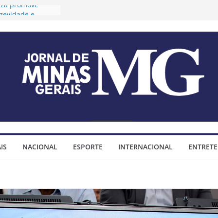
ouza promove
ngevidade e
 para idosos
óteo prorroga
s para o 2º Ciclo
udiências públicas
ano Diretor e do
Municipal
a tese sobre
ndas
ositivas
óteo assina
para construção
IS
NACIONAL
ESPORTE
INTERNACIONAL
ENTRET
hada do bairro