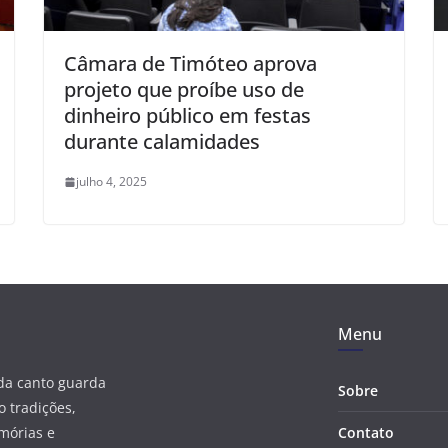
Câmara de Timóteo aprova
projeto que proíbe uso de
dinheiro público em festas
durante calamidades
julho 4, 2025
Menu
ada canto guarda
Sobre
 tradições,
mórias e
Contato