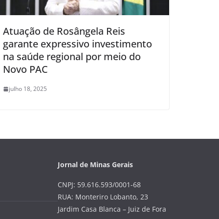
Atuação de Rosângela Reis
garante expressivo investimento
na saúde regional por meio do
Novo PAC
julho 18, 2025
Jornal de Minas Gerais
CNPJ: 59.616.593/0001-68
RUA: Monteriro Lobanto, 23
Jardim Casa Blanca – Juiz de Fora