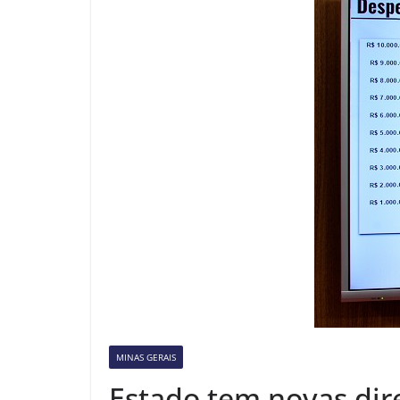
MINAS GERAIS
Estado tem novas dire