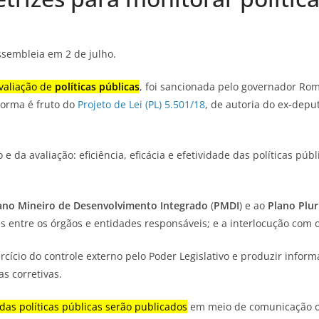
ssembleia em 2 de julho.
valiação de
políticas públicas
, foi sancionada pelo governador Ro
norma é fruto do
Projeto de Lei (PL) 5.501/18
, de autoria do ex-depu
 da avaliação: eficiência, eficácia e efetividade das políticas púb
ano Mineiro de Desenvolvimento Integrado
(
PMDI
)
e ao
Plano Plu
s entre os órgãos e entidades responsáveis; e a interlocução com 
xercício do controle externo pelo Poder Legislativo e produzir infor
as corretivas.
as políticas públicas serão publicados
em meio de comunicação ofi