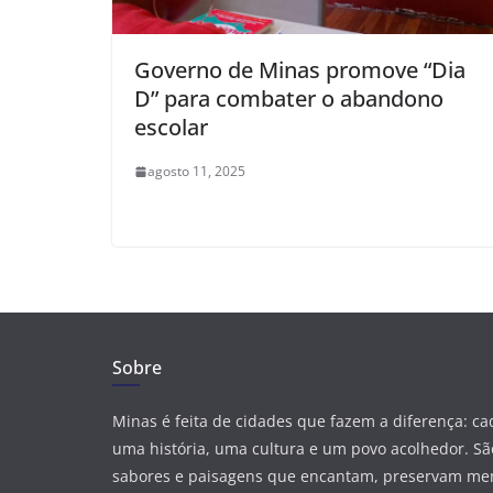
Governo de Minas promove “Dia
D” para combater o abandono
escolar
agosto 11, 2025
Sobre
Minas é feita de cidades que fazem a diferença: c
uma história, uma cultura e um povo acolhedor. São
sabores e paisagens que encantam, preservam me