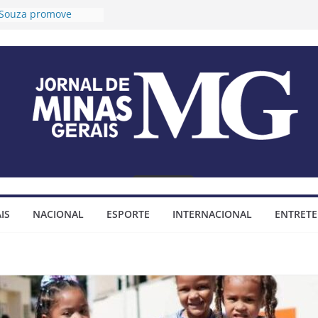
o Souza promove
 longevidade e
ida para idosos
Timóteo prorroga
ções para o 2º Ciclo
a audiências públicas
 Plano Diretor e do
jo Municipal
fixa tese sobre
mendas
impositivas
Timóteo assina
ço para construção
IS
NACIONAL
ESPORTE
INTERNACIONAL
ENTRET
minhada do bairro