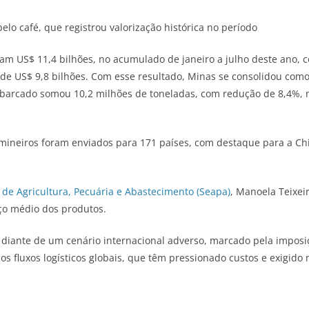
elo café, que registrou valorização histórica no período
ram US$ 11,4 bilhões, no acumulado de janeiro a julho deste ano
de US$ 9,8 bilhões. Com esse resultado, Minas se consolidou como
embarcado somou 10,2 milhões de toneladas, com redução de 8,4%, 
mineiros foram enviados para 171 países, com destaque para a Ch
 de Agricultura, Pecuária e Abastecimento (Seapa)
, Manoela Teixei
eço médio dos produtos.
iante de um cenário internacional adverso, marcado pela imposiç
os fluxos logísticos globais, que têm pressionado custos e exigido 