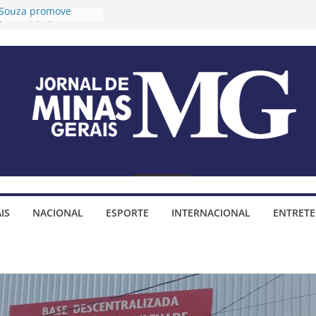
o Souza promove
 longevidade e
ida para idosos
Timóteo prorroga
ções para o 2º Ciclo
a audiências públicas
 Plano Diretor e do
jo Municipal
fixa tese sobre
mendas
impositivas
Timóteo assina
ço para construção
IS
NACIONAL
ESPORTE
INTERNACIONAL
ENTRET
minhada do bairro