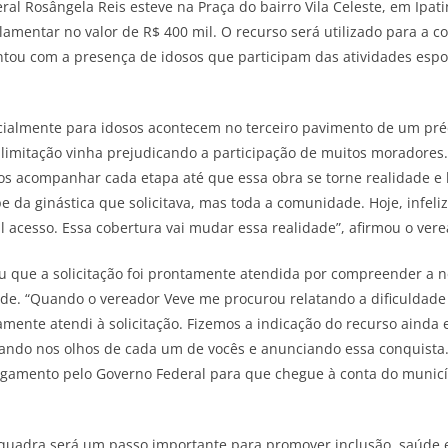
ral Rosângela Reis esteve na Praça do bairro Vila Celeste, em Ipati
mentar no valor de R$ 400 mil. O recurso será utilizado para a 
ou com a presença de idosos que participam das atividades espor
pecialmente para idosos acontecem no terceiro pavimento de um pr
sa limitação vinha prejudicando a participação de muitos moradore
os acompanhar cada etapa até que essa obra se torne realidade e
e da ginástica que solicitava, mas toda a comunidade. Hoje, infel
cil acesso. Essa cobertura vai mudar essa realidade”, afirmou o vere
u que a solicitação foi prontamente atendida por compreender a n
de. “Quando o vereador Veve me procurou relatando a dificuldad
mente atendi à solicitação. Fizemos a indicação do recurso ainda
olhando nos olhos de cada um de vocês e anunciando essa conquista.
agamento pelo Governo Federal para que chegue à conta do municí
quadra será um passo importante para promover inclusão, saúde e 