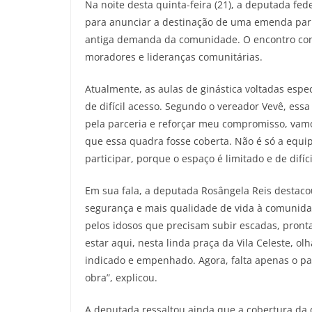
Na noite desta quinta-feira (21), a deputada fede
para anunciar a destinação de uma emenda parla
antiga demanda da comunidade. O encontro cont
moradores e lideranças comunitárias.
Atualmente, as aulas de ginástica voltadas es
de difícil acesso. Segundo o vereador Vevê, es
pela parceria e reforçar meu compromisso, vam
que essa quadra fosse coberta. Não é só a equip
participar, porque o espaço é limitado e de difí
Em sua fala, a deputada Rosângela Reis destaco
segurança e mais qualidade de vida à comunida
pelos idosos que precisam subir escadas, pronta
estar aqui, nesta linda praça da Vila Celeste, 
indicado e empenhado. Agora, falta apenas o p
obra”, explicou.
A deputada ressaltou ainda que a cobertura da 