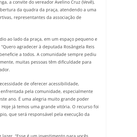
nga, a convite do vereador Avelino Cruz (Vevê),
cobertura da quadra da praça, atendendo a uma
tivas, representantes da associação de
édio ao lado da praça, em um espaço pequeno e
s. “Quero agradecer à deputada Rosângela Reis
 beneficie a todos. A comunidade sempre pediu
izmente, muitas pessoas têm dificuldade para
ador.
ecessidade de oferecer acessibilidade,
e enfrentada pela comunidade, especialmente
 este ano. É uma alegria muito grande poder
 Hoje já temos uma grande vitória. O recurso foi
pio, que será responsável pela execução da
lazer. “Esse é um investimento para vocês,