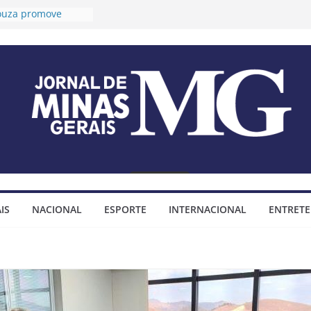
Souza promove
ongevidade e
a para idosos
móteo prorroga
es para o 2º Ciclo
audiências públicas
Plano Diretor e do
 Municipal
xa tese sobre
endas
mpositivas
móteo assina
o para construção
IS
NACIONAL
ESPORTE
INTERNACIONAL
ENTRET
nhada do bairro