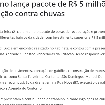
ano lança pacote de R$ 5 milh
ção contra chuvas
inta-feira (21), a um amplo pacote de obras de recuperação e preve
diferentes bairros da cidade, com investimento superior a R$ 5 mil
adi Lucca em encontro realizado no gabinete, e contou com a prese
as Andrade e Sanstec, vencedoras da licitação, serão responsáve
osição de pavimentos, execução de gabiões, reconstrução de muros
bairros como Santa Terezinha, Contente, São Domingos, Manoel Domi
uem a recomposição da drenagem na Rua Nove (JK), execução de gab
ico e Avenida do Contorno.
s representam a continuidade do trabalho iniciado logo após as c
ecuperação emergencial da infraestrutura.