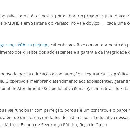
esponsável, em até 30 meses, por elaborar o projeto arquitetônico
te (RMBH), e em Santana do Paraíso, no Vale do Aço —, cada uma 
egurança Pública (Sejusp)
, caberá a gestão e o monitoramento da po
rimento dos direitos dos adolescentes e a garantia da integridade 
 pensada para a educação e com atenção à segurança. Os prédios
 O objetivo é melhorar o atendimento aos adolescentes, garantind
onal de Atendimento Socioeducativo (Sinase), sem retirar do Estado 
ue vai funcionar com perfeição, porque é um contrato, e o parce
 além de unir várias unidades do sistema social educativo nessas 
cretário de Estado de Segurança Pública, Rogério Greco.