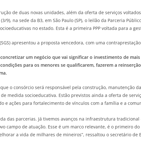
rução de duas novas unidades, além da oferta de serviços voltado
 (3/9), na sede da B3, em São Paulo (SP), o leilão da Parceria Públ
ioeducativas no estado. Esta é a primeira PPP voltada para a gest
 (SGS) apresentou a proposta vencedora, com uma contraprestação
 concretizar um negócio que vai significar o investimento de mai
condições para os menores se qualificarem, fazerem a reinserção
ma.
 que o consórcio será responsável pela construção, manutenção da
 medida socioeducativa. Estão previstos ainda a oferta de serviço
o e ações para fortalecimento de vínculos com a família e a comu
 das parcerias. Já tivemos avanços na infraestrutura tradicional e
ovo campo de atuação. Esse é um marco relevante, é o primeiro do 
horar a vida de milhares de mineiros”, ressaltou o secretário de