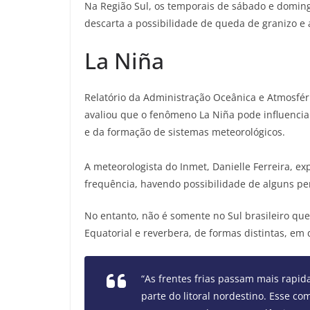
Na Região Sul, os temporais de sábado e domingo
descarta a possibilidade de queda de granizo e 
La Niña
Relatório da Administração Oceânica e Atmosféri
avaliou que o fenômeno La Niña pode influenci
e da formação de sistemas meteorológicos.
A meteorologista do Inmet, Danielle Ferreira, e
frequência, havendo possibilidade de alguns pe
No entanto, não é somente no Sul brasileiro qu
Equatorial e reverbera, de formas distintas, em d
“As frentes frias passam mais rapi
parte do litoral nordestino. Esse c