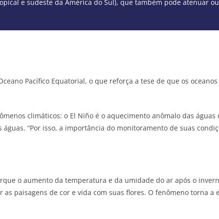
ropical e sudeste da América do Sul), que também pode atenuar ou 
ceano Pacífico Equatorial, o que reforça a tese de que os oceano
enômenos climáticos: o El Niño é o aquecimento anômalo das águas d
 águas. “Por isso, a importância do monitoramento de suas condiçõ
orque o aumento da temperatura e da umidade do ar após o invern
er as paisagens de cor e vida com suas flores. O fenômeno torna a 