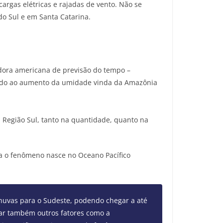
argas elétricas e rajadas de vento. Não se
do Sul e em Santa Catarina.
ladora americana de previsão do tempo –
evido ao aumento da umidade vinda da Amazônia
a Região Sul, tanto na quantidade, quanto na
za o fenômeno nasce no Oceano Pacífico
chuvas para o Sudeste, podendo chegar a até
rar também outros fatores como a