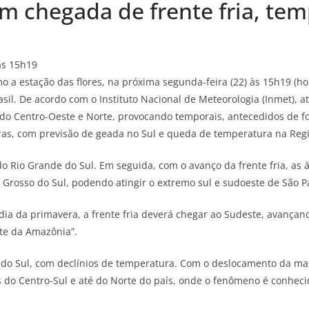
 chegada de frente fria, temp
às 15h19
a estação das flores, na próxima segunda-feira (22) às 15h19 (horá
il. De acordo com o Instituto Nacional de Meteorologia (Inmet), até
 do Centro-Oeste e Norte, provocando temporais, antecedidos de f
ras, com previsão de geada no Sul e queda de temperatura na Regi
do Rio Grande do Sul. Em seguida, com o avanço da frente fria, as 
Grosso do Sul, podendo atingir o extremo sul e sudoeste de São P
 dia da primavera, a frente fria deverá chegar ao Sudeste, avanç
te da Amazônia”.
 do Sul, com declínios de temperatura. Com o deslocamento da ma
do Centro-Sul e até do Norte do país, onde o fenômeno é conheci