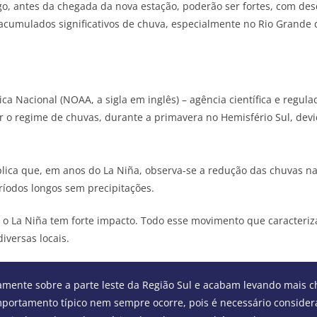
, antes da chegada da nova estação, poderão ser fortes, com desc
acumulados significativos de chuva, especialmente no Rio Grande 
ca Nacional (NOAA, a sigla em inglês) – agência científica e regu
ar o regime de chuvas, durante a primavera no Hemisfério Sul, d
xplica que, em anos do La Niña, observa-se a redução das chuvas n
ríodos longos sem precipitações.
e o La Niña tem forte impacto. Todo esse movimento que caracteri
iversas locais.
damente sobre a parte leste da Região Sul e acabam levando mais 
omportamento típico nem sempre ocorre, pois é necessário conside