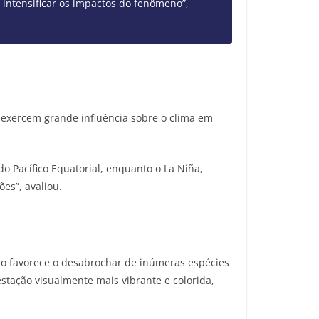
intensificar os impactos do fenômeno”,
s exercem grande influência sobre o clima em
o Pacífico Equatorial, enquanto o La Niña,
es”, avaliou.
o favorece o desabrochar de inúmeras espécies
estação visualmente mais vibrante e colorida,