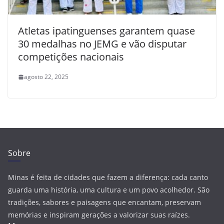
Atletas ipatinguenses garantem quase
30 medalhas no JEMG e vão disputar
competições nacionais
agosto 22, 2025
Sobre
Minas é feita de cidades que fazem a diferença: cada canto
guarda uma história, uma cultura e um povo acolhedor. São
tradições, sabores e paisagens que encantam, preservam
memórias e inspiram gerações a valorizar suas raízes.