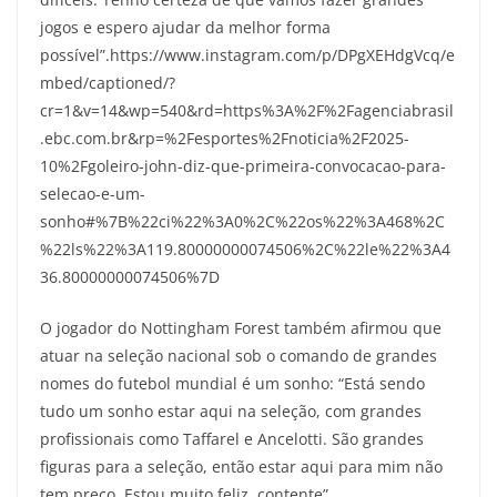
jogos e espero ajudar da melhor forma
possível”.https://www.instagram.com/p/DPgXEHdgVcq/e
mbed/captioned/?
cr=1&v=14&wp=540&rd=https%3A%2F%2Fagenciabrasil
.ebc.com.br&rp=%2Fesportes%2Fnoticia%2F2025-
10%2Fgoleiro-john-diz-que-primeira-convocacao-para-
selecao-e-um-
sonho#%7B%22ci%22%3A0%2C%22os%22%3A468%2C
%22ls%22%3A119.80000000074506%2C%22le%22%3A4
36.80000000074506%7D
O jogador do Nottingham Forest também afirmou que
atuar na seleção nacional sob o comando de grandes
nomes do futebol mundial é um sonho: “Está sendo
tudo um sonho estar aqui na seleção, com grandes
profissionais como Taffarel e Ancelotti. São grandes
figuras para a seleção, então estar aqui para mim não
tem preço. Estou muito feliz, contente”.