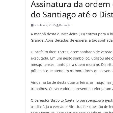
Assinatura da ordem 
do Santiago até o Di
outubro 9, 2025
Redação
A manhã desta quarta-feira (08) entrou para a h
Grande. Após décadas de espera, a tão sonhada 
O prefeito Ilton Torres, acompanhado de vereado
executada. Em um gesto simbólico, utilizou até 
mesquitenses, tanto para quem mora no Distrit
públicos que atendem os moradores que vivem a
Ainda na tarde desta quarta-feira, as máquinas
trabalhos. Os vereadores presentes reforçaram 
O vereador Biscoito Caetano parabenizou a gestã
os dias”. Já o vereador Vinicius fez questão d
com Mesquita. Este recurso está sendo muito be