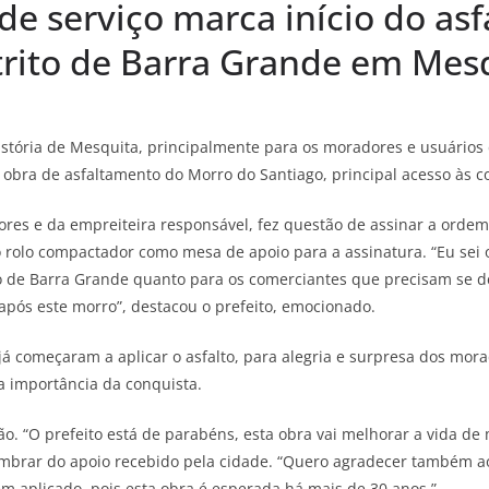
de serviço marca início do as
strito de Barra Grande em Mes
istória de Mesquita, principalmente para os moradores e usuários d
obra de asfaltamento do Morro do Santiago, principal acesso às c
res e da empreiteira responsável, fez questão de assinar a ordem 
o rolo compactador como mesa de apoio para a assinatura. “Eu sei o
o de Barra Grande quanto para os comerciantes que precisam se de
pós este morro”, destacou o prefeito, emocionado.
 já começaram a aplicar o asfalto, para alegria e surpresa dos mo
a importância da conquista.
o. “O prefeito está de parabéns, esta obra vai melhorar a vida d
e lembrar do apoio recebido pela cidade. “Quero agradecer também
m aplicado, pois esta obra é esperada há mais de 30 anos.”