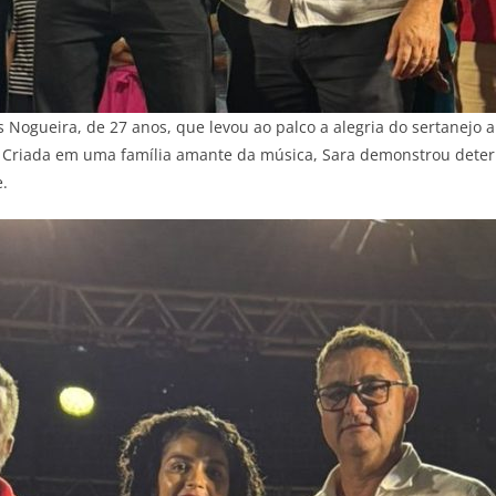
ges Nogueira, de 27 anos, que levou ao palco a alegria do sertanej
. Criada em uma família amante da música, Sara demonstrou dete
.