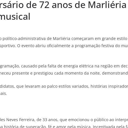
rsário de 72 anos de Marliéri
musical
lítico-administrativa de Marliéria começaram em grande estilo ne
iesportivo. O evento abriu oficialmente a programação festiva do m
amação, causado pela falta de energia elétrica na região em deco
aneceu presente e prestigiou cada momento da noite, demonstran
didatos, que levaram ao palco estilos variados, histórias inspirad
ais.
des Neves Ferreira, de 33 anos, que emocionou o público ao interp
a história de superação, fé e amor pela música. Incentivada pela f