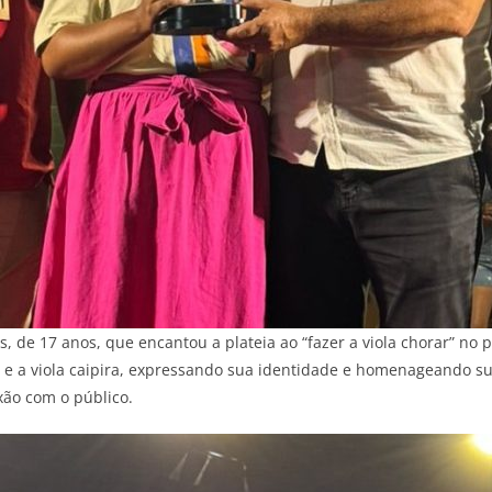
 de 17 anos, que encantou a plateia ao “fazer a viola chorar” no p
al e a viola caipira, expressando sua identidade e homenageando su
xão com o público.