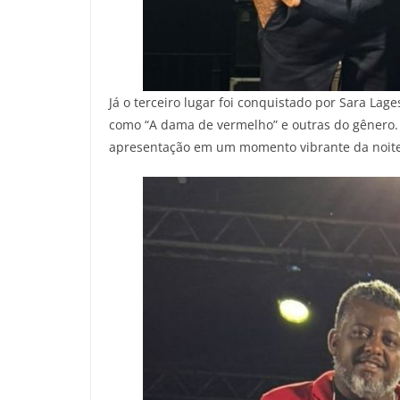
Já o terceiro lugar foi conquistado por Sara La
como “A dama de vermelho” e outras do gênero
apresentação em um momento vibrante da noite