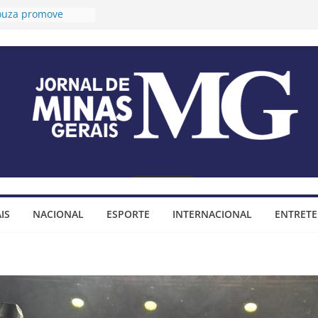
Souza promove
ongevidade e
a para idosos
móteo prorroga
es para o 2º Ciclo
audiências públicas
Plano Diretor e do
 Municipal
xa tese sobre
endas
mpositivas
móteo assina
o para construção
IS
NACIONAL
ESPORTE
INTERNACIONAL
ENTRET
nhada do bairro