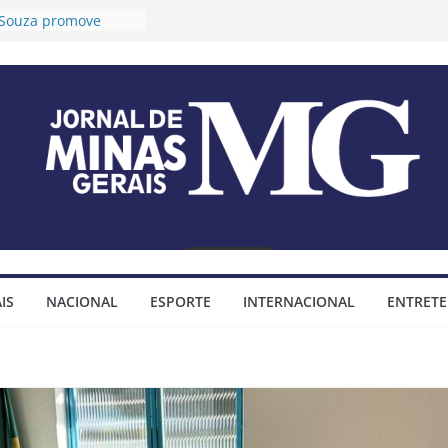
o Souza promove
 longevidade e
ida para idosos
Timóteo prorroga
ções para o 2º Ciclo
a audiências públicas
 Plano Diretor e do
jo Municipal
fixa tese sobre
mendas
impositivas
Timóteo assina
ço para construção
IS
NACIONAL
ESPORTE
INTERNACIONAL
ENTRET
minhada do bairro