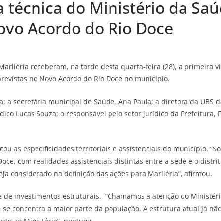
ta técnica do Ministério da Sa
vo Acordo do Rio Doce
rliéria receberam, na tarde desta quarta-feira (28), a primeira v
revistas no Novo Acordo do Rio Doce no município.
a; a secretária municipal de Saúde, Ana Paula; a diretora da UBS 
ico Lucas Souza; o responsável pelo setor jurídico da Prefeitura, F
cou as especificidades territoriais e assistenciais do município.
 Doce, com realidades assistenciais distintas entre a sede e o dist
ja considerado na definição das ações para Marliéria”, afirmou.
e de investimentos estruturais. “Chamamos a atenção do Ministér
se concentra a maior parte da população. A estrutura atual já 
nto ao Ministério”, pontuou.