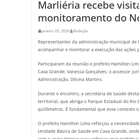
Marliéria recebe visi
monitoramento do No
janeiro 29, 2026
Redação
Representantes da administração municipal de Ma
acompanhar e monitorar a execução das ações p
Participaram da reunião o prefeito Hamilton Lim
Cava Grande, Vanessa Gonçalves; o assessor juríd
Administração, Dilceia Martins.
Durante o encontro, a secretária de Saúde desta
territorial, que abriga o Parque Estadual do Rio
quilômetros. É fundamental que esse contexto se
O prefeito Hamilton Lima reforçou a necessidad
Unidade Básica de Saúde em Cava Grande, onde 
com o apoio técnico para reforçar esse pedido ju