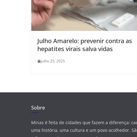
Julho Amarelo: prevenir contra as
hepatites virais salva vidas
julho 25, 2025
Sobre
Minas é feita de cidades que fazem a diferença: c
uma história, uma cultura e um povo acolhedor. São