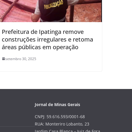
Prefeitura de Ipatinga remove
construções irregulares e retoma
áreas públicas em operação
setembro 30, 2025
Jornal de Minas Gerais
CNPJ: 59.616.593/0001-68
RUA: Monteriro Lobanto, 23
Jardim Casa Blanca – Juiz de Fora