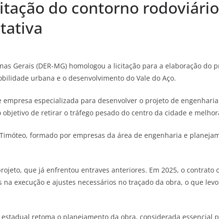
tação do contorno rodoviário
tativa
s Gerais (DER-MG) homologou a licitação para a elaboração do pro
obilidade urbana e o desenvolvimento do Vale do Aço.
e empresa especializada para desenvolver o projeto de engenharia
objetivo de retirar o tráfego pesado do centro da cidade e melhorar
o Timóteo, formado por empresas da área de engenharia e planeja
ojeto, que já enfrentou entraves anteriores. Em 2025, o contrato
cas na execução e ajustes necessários no traçado da obra, o que le
o estadual retoma o planejamento da obra, considerada essencial p