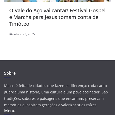
O Vale do Aço vai cantar! Festival Gospel
e Marcha para Jesus tomam conta de
Timóteo
outubro 2, 2025
Sobre
Minas é feita de cidades que fazem a diferença: cada canto
guarda uma história, uma cultura e um povo acolhedor. São
tradições, sabores e paisagens que encantam, preservam
memórias e inspiram gerações a valorizar suas raízes.
Menu