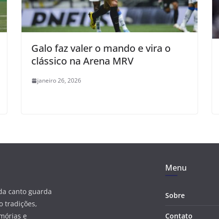
Galo faz valer o mando e vira o
clássico na Arena MRV
janeiro 26, 2026
Menu
ada canto guarda
Sobre
 tradições,
mórias e
Contato