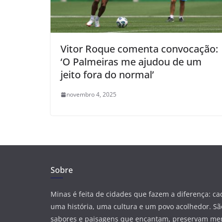
Vitor Roque comenta convocação:
‘O Palmeiras me ajudou de um
jeito fora do normal’
novembro 4, 2025
Sobre
Minas é feita de cidades que fazem a diferença: c
uma história, uma cultura e um povo acolhedor. São
sabores e paisagens que encantam, preservam me