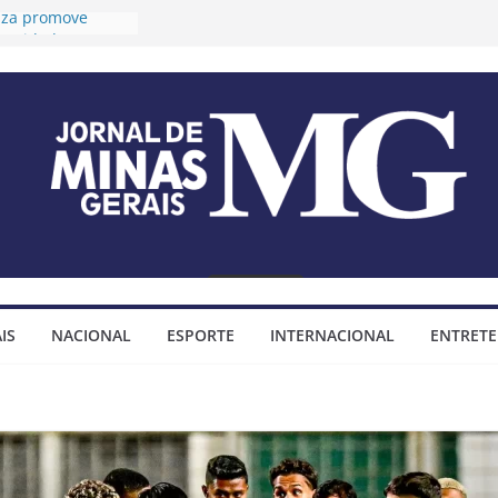
ouza promove
ngevidade e
 para idosos
óteo prorroga
s para o 2º Ciclo
udiências públicas
ano Diretor e do
Municipal
a tese sobre
ndas
ositivas
óteo assina
para construção
IS
NACIONAL
ESPORTE
INTERNACIONAL
ENTRET
hada do bairro