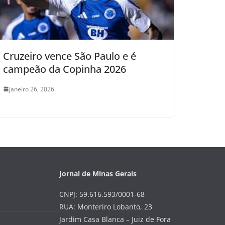
Cruzeiro vence São Paulo e é
campeão da Copinha 2026
janeiro 26, 2026
Jornal de Minas Gerais
CNPJ: 59.616.593/0001-68
RUA: Monteriro Lobanto, 23
Jardim Casa Blanca – Juiz de Fora