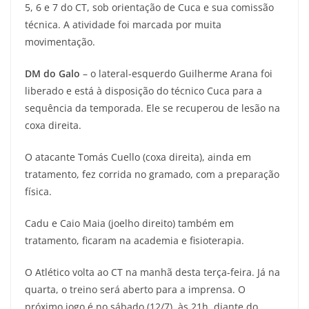
5, 6 e 7 do CT, sob orientação de Cuca e sua comissão
técnica. A atividade foi marcada por muita
movimentação.
DM do Galo
– o lateral-esquerdo Guilherme Arana foi
liberado e está à disposição do técnico Cuca para a
sequência da temporada. Ele se recuperou de lesão na
coxa direita.
O atacante Tomás Cuello (coxa direita), ainda em
tratamento, fez corrida no gramado, com a preparação
física.
Cadu e Caio Maia (joelho direito) também em
tratamento, ficaram na academia e fisioterapia.
O Atlético volta ao CT na manhã desta terça-feira. Já na
quarta, o treino será aberto para a imprensa. O
próximo jogo é no sábado (12/7), às 21h, diante do