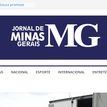
o Souza promove
 longevidade e
ida para idosos
Timóteo prorroga
ções para o 2º Ciclo
a audiências públicas
 Plano Diretor e do
jo Municipal
fixa tese sobre
mendas
impositivas
Timóteo assina
ço para construção
IS
NACIONAL
ESPORTE
INTERNACIONAL
ENTRET
minhada do bairro