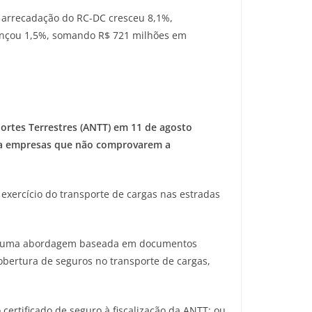
 arrecadação do RC-DC cresceu 8,1%,
vançou 1,5%, somando R$ 721 milhões em
ortes Terrestres (ANTT) em 11 de agosto
ara empresas que não comprovarem a
o exercício do transporte de cargas nas estradas
o de uma abordagem baseada em documentos
cobertura de seguros no transporte de cargas,
 certificado de seguro à fiscalização da ANTT; ou