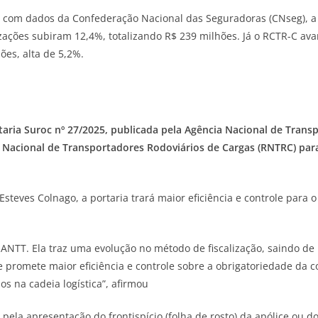
o com dados da Confederação Nacional das Seguradoras (CNseg), a
zações subiram 12,4%, totalizando R$ 239 milhões. Já o RCTR-C a
es, alta de 5,2%.
aria Suroc nº 27/2025, publicada pela Agência Nacional de Transp
o Nacional de Transportadores Rodoviários de Cargas (RNTRC) p
Esteves Colnago, a portaria trará maior eficiência e controle para 
 ANTT. Ela traz uma evolução no método de fiscalização, saind
ue promete maior eficiência e controle sobre a obrigatoriedade da 
s na cadeia logística”, afirmou
ela apresentação do frontispício (folha de rosto) da apólice ou do