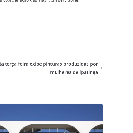
la coordenação das alas, com servidores
ta terça-feira exibe pinturas produzidas por
mulheres de Ipatinga