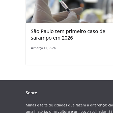
São Paulo tem primeiro caso de
sarampo em 2026
março 11, 2026
Sobre
Minas é feita de cidades que fazem a diferença: c
uma história, uma cultura e um povo acolhedor. São