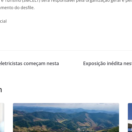
r e Turismo (SMCELT) será responsável pela organização geral e pe
amento do desfile.
cial
eletricistas começam nesta
Exposição inédita nes
m