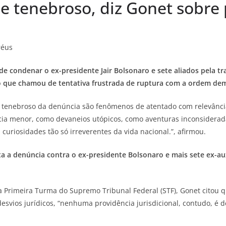
 tenebroso, diz Gonet sobre 
réus
 condenar o ex-presidente Jair Bolsonaro e sete aliados pela tr
o que chamou de tentativa frustrada de ruptura com a ordem dem
enebroso da denúncia são fenômenos de atentado com relevância c
ia menor, como devaneios utópicos, como aventuras inconsiderad
uriosidades tão só irreverentes da vida nacional.”, afirmou.
 a denúncia contra o ex-presidente Bolsonaro e mais sete ex-aux
 Primeira Turma do Supremo Tribunal Federal (STF), Gonet citou q
esvios jurídicos, “nenhuma providência jurisdicional, contudo, é d