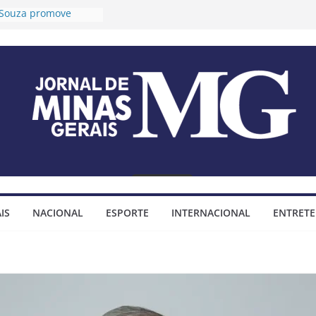
o Souza promove
 longevidade e
ida para idosos
Timóteo prorroga
ções para o 2º Ciclo
a audiências públicas
 Plano Diretor e do
jo Municipal
fixa tese sobre
mendas
impositivas
Timóteo assina
ço para construção
IS
NACIONAL
ESPORTE
INTERNACIONAL
ENTRET
minhada do bairro