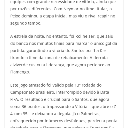
equipes com grande necessidade de vitória, ainda que
por razões diferentes. Com Neymar no time titular, o
Peixe dominou a etapa inicial, mas viu o rival reagir no
segundo tempo.
A estrela da noite, no entanto, foi Rollheiser, que saiu
do banco nos minutos finais para marcar o único gol da
partida, garantindo a vitória do Santos por 1 a 0 e
tirando o time da zona de rebaixamento. A derrota
alviverde custou a liderança, que agora pertence ao
Flamengo.
Este jogo atrasado foi válido pela 13ª rodada do
Campeonato Brasileiro, interrompido devido à Data
FIFA. O resultado é crucial para o Santos, que agora
soma 36 pontos, ultrapassando o Vitória – que abre o Z-
4 com 35 – e deixando a degola. Já o Palmeiras,
enfraquecido por inúmeros desfalques, perdeu a ponta
da tabela para o Flamengo, que goleou o Sport por 5 a