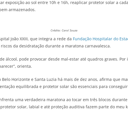
tar exposição ao sol entre 10h e 16h, reaplicar protetor solar a ca
 e bem armazenados.
Crédito: Carol Souza
ital João XXIII, que integra a rede da
Fundação Hospitalar do Esta
s riscos da desidratação durante a maratona carnavalesca.
 de álcool, pode provocar desde mal-estar até quadros graves. Por 
parecer”, orienta.
 em Belo Horizonte e Santa Luzia há mais de dez anos, afirma que m
imentação equilibrada e protetor solar são essenciais para conseguir
 enfrenta uma verdadeira maratona ao tocar em três blocos durante 
 protetor solar, labial e até proteção auditiva fazem parte do meu 