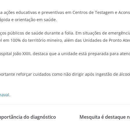
iza ações educativas e preventivas em Centros de Testagem e Aco
 rápida e orientação em saúde.
iços públicos de saúde durante a folia. Em situações de emergênc
l em 100% do território mineiro, além das Unidades de Pronto Ate
pital João XXIII, destaca que a unidade está preparada para aten
rtante reforçar cuidados como não dirigir após ingestão de álcool
naval
.
mportância do diagnóstico
Mesquita é destaque n