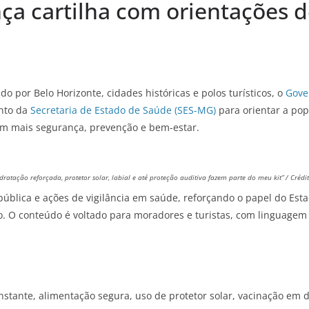
ça cartilha com orientações d
do por Belo Horizonte, cidades históricas e polos turísticos, o
Gove
ento da
Secretaria de Estado de Saúde (SES-MG)
para orientar a pop
 com mais segurança, prevenção e bem-estar.
dratação reforçada, protetor solar, labial e até proteção auditiva fazem parte do meu kit” / Crédi
e pública e ações de vigilância em saúde, reforçando o papel do E
 O conteúdo é voltado para moradores e turistas, com linguagem ac
stante, alimentação segura, uso de protetor solar, vacinação em 