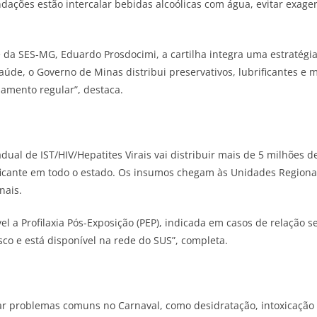
ndações estão intercalar bebidas alcoólicas com água, evitar exager
 da SES-MG, Eduardo Prosdocimi, a cartilha integra uma estratégi
úde, o Governo de Minas distribui preservativos, lubrificantes e m
amento regular”, destaca.
ual de IST/HIV/Hepatites Virais vai distribuir mais de 5 milhões d
ificante em todo o estado. Os insumos chegam às Unidades Regiona
onais.
l a Profilaxia Pós-Exposição (PEP), indicada em casos de relação 
sco e está disponível na rede do SUS”, completa.
ar problemas comuns no Carnaval, como desidratação, intoxicação a