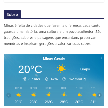
Sobre
Minas é feita de cidades que fazem a diferença: cada canto
guarda uma história, uma cultura e um povo acolhedor. São
tradições, sabores e paisagens que encantam, preservam
memórias e inspiram gerações a valorizar suas raízes.
Minas Gerais
20°C
Limpo
3.7 m/s
47%
762
mmHg
07:00
08:00
09:00
10:00
11:00
12:00
1
‹
›
20°C
23°C
26°C
28°C
30°C
31°C
3